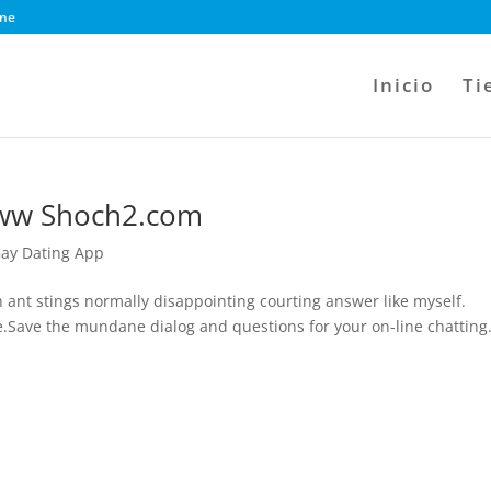
ine
Inicio
Ti
ww Shoch2.com
y Dating App
ant stings normally disappointing courting answer like myself.
te.Save the mundane dialog and questions for your on-line chatting