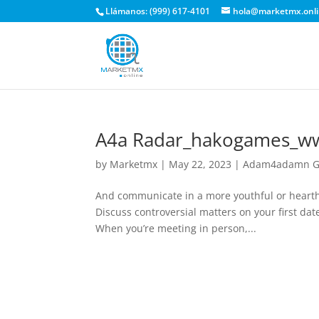
Llámanos: (999) 617-4101
hola@marketmx.onl
A4a Radar_hakogames_w
by
Marketmx
|
May 22, 2023
|
Adam4adamn Ga
And communicate in a more youthful or hearth 
Discuss controversial matters on your first da
When you’re meeting in person,...