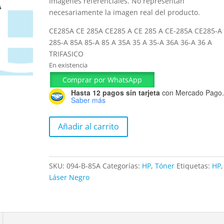
Imágenes referenciales. No representan
necesariamente la imagen real del producto.
CE285A CE 285A CE285 A CE 285 A CE-285A CE285-A
285-A 85A 85-A 85 A 35A 35 A 35-A 36A 36-A 36 A
TRIFASICO
En existencia
Comprar por WhatsApp
Hasta 12 pagos sin tarjeta
con Mercado Pago
Saber más
Tóner
Añadir al carrito
Hp
Negro
85A
SKU:
094-B-85A
Categorías:
HP
,
Tóner
Etiquetas:
HP
,
CE285A
Láser Negro
85A
35A
36A
TRIFASICO