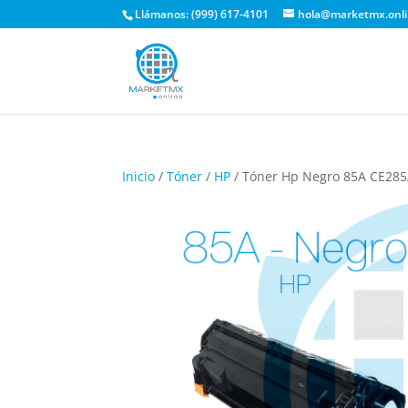
Llámanos: (999) 617-4101
hola@marketmx.onl
Inicio
/
Tóner
/
HP
/ Tóner Hp Negro 85A CE285