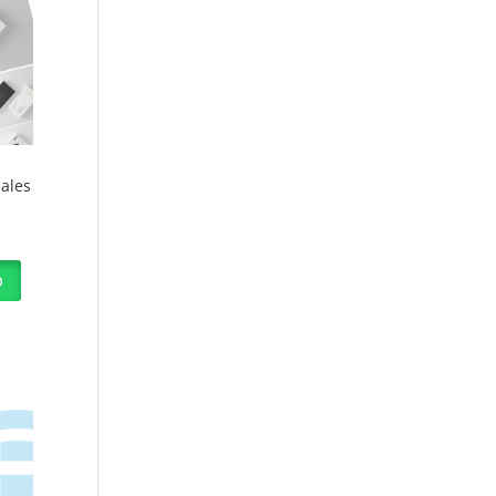
ales
p