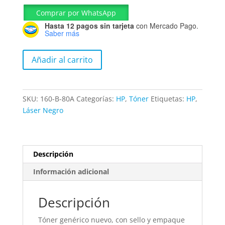
Comprar por WhatsApp
Hasta 12 pagos sin tarjeta
con Mercado Pago.
Saber más
Tóner
Añadir al carrito
Hp
Negro
80A
SKU:
160-B-80A
Categorías:
HP
,
Tóner
Etiquetas:
HP
,
CF280A
Láser Negro
2,700P
cantidad
Descripción
Información adicional
Descripción
Tóner genérico nuevo, con sello y empaque