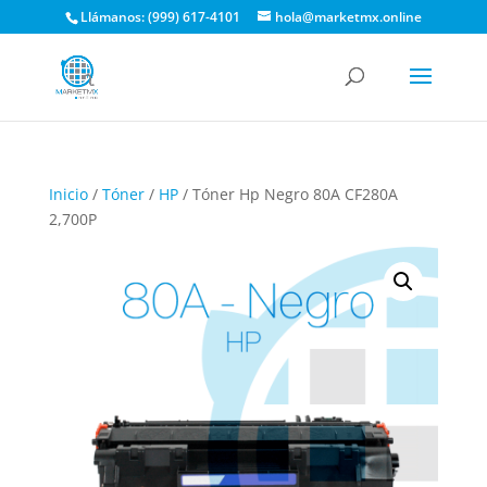
Llámanos: (999) 617-4101
hola@marketmx.online
Inicio
/
Tóner
/
HP
/ Tóner Hp Negro 80A CF280A
2,700P