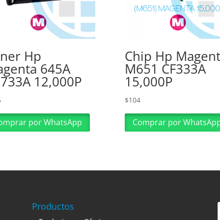
ner Hp
Chip Hp Magen
genta 645A
M651 CF333A
733A 12,000P
15,000P
5
$
104
omprar por WhatsApp
Comprar por WhatsAp
Productos