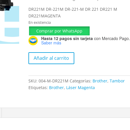
DR221M DR-221M DR-221-M DR 221 DR221 M
DR221MAGENTA
En existencia
Comprar por WhatsApp
Hasta 12 pagos sin tarjeta
con Mercado Pago
Saber más
Tambor
Añadir al carrito
Brother
Magenta
DR221M
SKU:
004-M-DR221M
Categorías:
Brother
,
Tambor
15,000P
Etiquetas:
Brother
,
Láser Magenta
cantidad