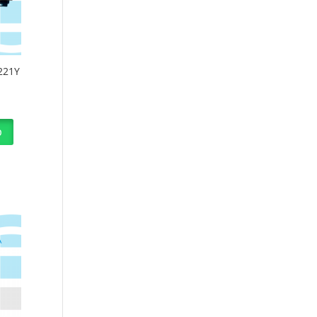
221Y
p