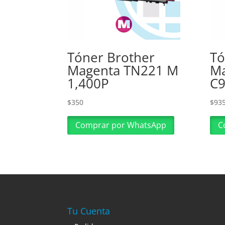
Tóner Brother
Tó
Magenta TN221 M
Ma
1,400P
C9
$
350
$
93
Comprar por WhatsApp
C
Tu Cuenta