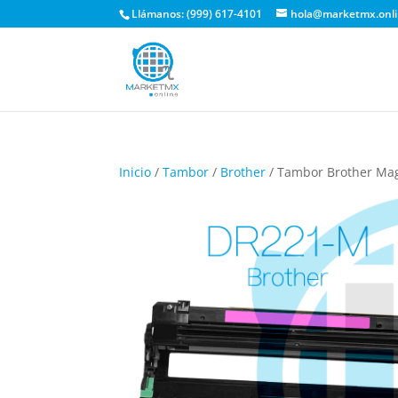
Llámanos: (999) 617-4101
hola@marketmx.onl
Inicio
/
Tambor
/
Brother
/ Tambor Brother Ma