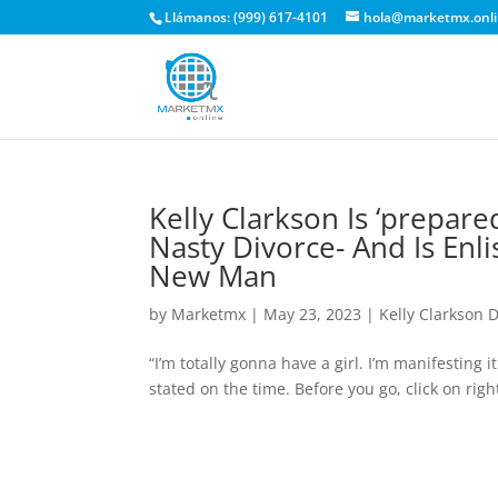
Llámanos: (999) 617-4101
hola@marketmx.onl
Kelly Clarkson Is ‘prepar
Nasty Divorce- And Is Enl
New Man
by
Marketmx
|
May 23, 2023
|
Kelly Clarkson 
“I’m totally gonna have a girl. I’m manifesting it
stated on the time. Before you go, click on righ