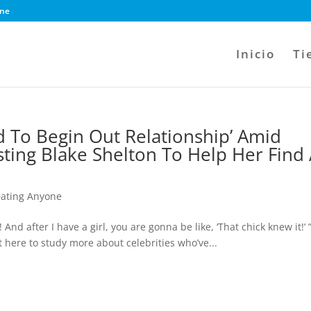
ine
Inicio
Ti
ed To Begin Out Relationship’ Amid
isting Blake Shelton To Help Her Find
Dating Anyone
! And after I have a girl, you are gonna be like, ‘That chick knew it!’ 
t here to study more about celebrities who’ve...