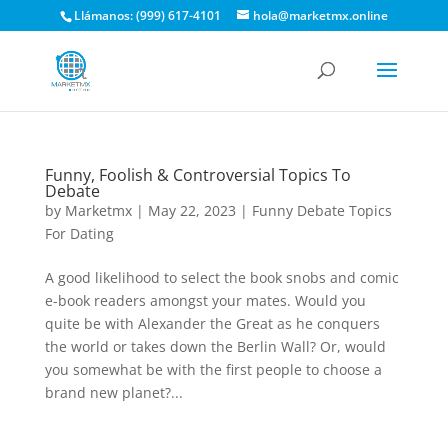
Llámanos: (999) 617-4101
hola@marketmx.online
Funny, Foolish & Controversial Topics To
Debate
by
Marketmx
|
May 22, 2023
|
Funny Debate Topics
For Dating
A good likelihood to select the book snobs and comic
e-book readers amongst your mates. Would you
quite be with Alexander the Great as he conquers
the world or takes down the Berlin Wall? Or, would
you somewhat be with the first people to choose a
brand new planet?...